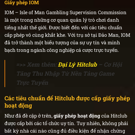
Giấy phép IOM
IOM – Isle of Man Gambling Supervision Commission
là một trong những cơ quan quản lý trò chơi danh
tiếng nhất thế giới. Được biết đến với các tiêu chuẩn
cấp phép vô cùng khắt khe. Với trụ sở tại Đảo Man, IOM
đã trở thành một biểu tượng của sự uy tín và minh
bạch trong ngành công nghiệp cá cược trực tuyến.
=>> Xem thêm:
Đại Lý Hitclub
– Cơ Hội
Tăng Thu Nhập Từ Nền Tảng Game
Trực Tuyến
Các tiêu chuẩn để Hitclub được cấp giấy phép
hoạt động
Như đã đề cập ở trên,
giấy phép hoạt động
của Hitclub
được cấp bởi các tổ chức uy tín. Tuy nhiên, không phải
bất kỳ nhà cái nào cũng đủ điều kiện để nhận chứng