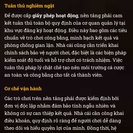
Tuân thủ nghiêm ngặt
Để được cấp
giấy phép hoạt động
, nền tảng phải cam
kết tuân thủ toàn bộ quy định của cơ quan quản lý tại
khu vực đăng ký hoạt động. Điều này bao gồm các tiêu
chuẩn về trò chơi công bằng, minh bạch kết quả và
phòng chống gian lận. Nhà cái cũng cần triển khai
chính sách bảo vệ người chơi, đặc biệt là các biện pháp
kiểm soát độ tuổi và hỗ trợ chơi có trách nhiệm. Việc
tuân thủ pháp lý chặt chẽ tạo nên môi trường cá cược
an toàn và công bằng cho tất cả thành viên.
Cơ chế vận hành
Các trò chơi trên nền tảng phải được kiểm định bởi
đơn vị độc lập nhằm đảm bảo tính ngẫu nhiên và
không có sự can thiệp kết quả. Nhà cái cần công khai
điều khoản, quy định rõ ràng để người chơi dễ dàng
theo dõi và hiểu quyền lợi của mình. Đồng thời, hệ