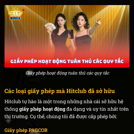
Giấy phép hoạt động tuân thủ các quy tắc
Các loại giấy phép mà Hitclub đã sở hữu
Hitclub tự hào là một trong những nhà cái sở hữu hệ
thống
giấy phép hoạt động
đa dạng và uy tín nhất trên
thị trường. Cụ thể, chúng tôi đã được cấp phép bởi:
Giấy phép PAGCOR