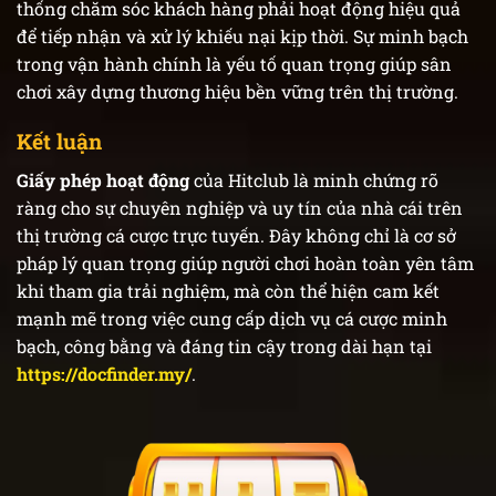
thống chăm sóc khách hàng phải hoạt động hiệu quả
để tiếp nhận và xử lý khiếu nại kịp thời. Sự minh bạch
trong vận hành chính là yếu tố quan trọng giúp sân
chơi xây dựng thương hiệu bền vững trên thị trường.
Kết luận
Giấy phép hoạt động
của Hitclub là minh chứng rõ
ràng cho sự chuyên nghiệp và uy tín của nhà cái trên
thị trường cá cược trực tuyến. Đây không chỉ là cơ sở
pháp lý quan trọng giúp người chơi hoàn toàn yên tâm
khi tham gia trải nghiệm, mà còn thể hiện cam kết
mạnh mẽ trong việc cung cấp dịch vụ cá cược minh
bạch, công bằng và đáng tin cậy trong dài hạn tại
https://docfinder.my/
.