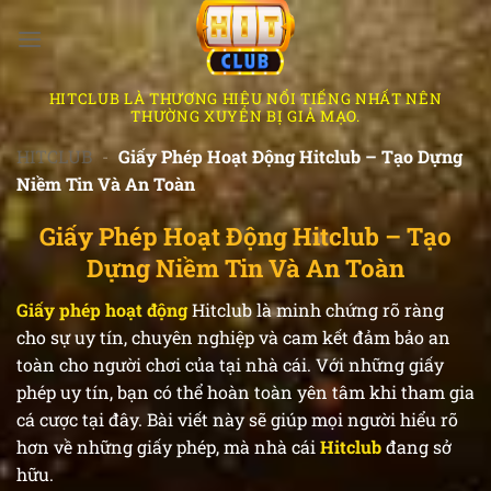
Chuyển
đến
nội
dung
HITCLUB LÀ THƯƠNG HIỆU NỔI TIẾNG NHẤT NÊN
THƯỜNG XUYÊN BỊ GIẢ MẠO.
HITCLUB
-
Giấy Phép Hoạt Động Hitclub – Tạo Dựng
Niềm Tin Và An Toàn
Giấy Phép Hoạt Động Hitclub – Tạo
Dựng Niềm Tin Và An Toàn
Giấy phép hoạt động
Hitclub là minh chứng rõ ràng
cho sự uy tín, chuyên nghiệp và cam kết đảm bảo an
toàn cho người chơi của tại nhà cái. Với những giấy
phép uy tín, bạn có thể hoàn toàn yên tâm khi tham gia
cá cược tại đây. Bài viết này sẽ giúp mọi người hiểu rõ
hơn về những giấy phép, mà nhà cái
Hitclub
đang sở
hữu.