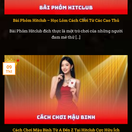
Bài Phỏm Hitclub – Học Lỏm Cách Chơi Từ Các Cao Thủ
Bài Phỏm Hitclub đích thực là một trò chơi của những người
đam mê thử [...]
09
Th2
Cách Chơi Mậu Binh Từ A Đến Z Tại Hitclub Cực Hữu Ích