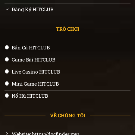
Đăng Ký HITCLUB
TRÒ CHƠI
Bắn Cá HITCLUB
Game Bài HITCLUB
Live Casino HITCLUB
Mini Game HITCLUB
Nổ Hũ HITCLUB
VỀ CHÚNG TÔI
Website: https://docfinder.my/