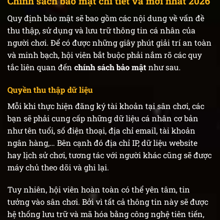
Chính sách bảo mật chi tiết và mới nhất 2026
Quy định bảo mật sẽ bao gồm các nội dung về vấn đề
thu thập, sử dụng và lưu trữ thông tin cá nhân của
người chơi. Để có được những giây phút giải trí an toàn
và minh bạch, hội viên bắt buộc phải nắm rõ các quy
tắc liên quan đến
chính sách bảo mật
như sau.
Quyền thu thập dữ liệu
Mỗi khi thực hiện đăng ký tài khoản tại sân chơi, các
bạn sẽ phải cung cấp những dữ liệu cá nhân cơ bản
như tên tuổi, số điện thoại, địa chỉ email, tài khoản
ngân hàng,… Bên cạnh đó địa chỉ IP, dữ liệu website
hay lịch sử chơi, tương tác với người khác cũng sẽ được
máy chủ theo dõi và ghi lại.
Tuy nhiên, hội viên hoàn toàn có thể yên tâm, tin
tưởng vào sân chơi. Bởi vì tất cả thông tin này sẽ được
hệ thống lưu trữ và mã hóa bằng công nghệ tiên tiến,