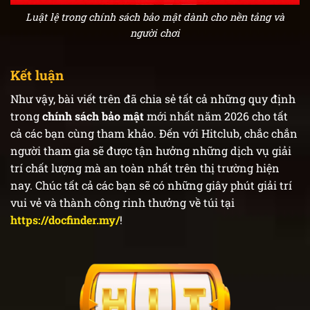
Luật lệ trong chính sách bảo mật dành cho nền tảng và
người chơi
Kết luận
Như vậy, bài viết trên đã chia sẻ tất cả những quy định
trong
chính sách bảo mật
mới nhất năm 2026 cho tất
cả các bạn cùng tham khảo. Đến với Hitclub, chắc chắn
người tham gia sẽ được tận hưởng những dịch vụ giải
trí chất lượng mà an toàn nhất trên thị trường hiện
nay. Chúc tất cả các bạn sẽ có những giây phút giải trí
vui vẻ và thành công rinh thưởng về túi tại
https://docfinder.my/
!