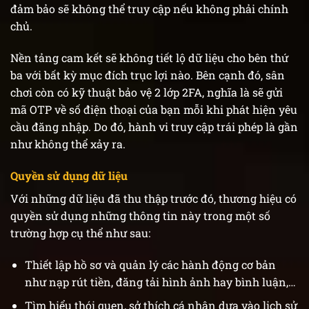
đảm bảo sẽ không thể truy cập nếu không phải chính
chủ.
Nền tảng cam kết sẽ không tiết lộ dữ liệu cho bên thứ
ba với bất kỳ mục đích trục lợi nào. Bên cạnh đó, sân
chơi còn có kỹ thuật bảo vệ 2 lớp 2FA, nghĩa là sẽ gửi
mã OTP về số điện thoại của bạn mỗi khi phát hiện yêu
cầu đăng nhập. Do đó, hành vi truy cập trái phép là gần
như không thể xảy ra.
Quyền sử dụng dữ liệu
Với những dữ liệu đã thu thập trước đó, thương hiệu có
quyền sử dụng những thông tin này trong một số
trường hợp cụ thể như sau:
Thiết lập hồ sơ và quản lý các hành động cơ bản
như nạp rút tiền, đăng tải hình ảnh hay bình luận,…
Tìm hiểu thói quen, sở thích cá nhân dựa vào lịch sử