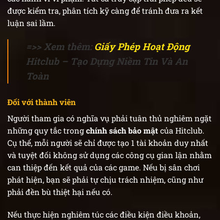
được kiểm tra, phân tích kỹ càng để tránh đưa ra kết
luận sai lầm.
=>> Xem thêm:
Giấy Phép Hoạt Động
Hitclub – Tạo Dựng Niềm Tin Và An
Toàn
Đối với thành viên
Người tham gia có nghĩa vụ phải tuân thủ nghiêm ngặt
những quy tắc trong
chính sách bảo mật
của Hitclub.
Cụ thể, mỗi người sẽ chỉ được tạo 1 tài khoản duy nhất
và tuyệt đối không sử dụng các công cụ gian lận nhằm
can thiệp đến kết quả của các game. Nếu bị sân chơi
phát hiện, bạn sẽ phải tự chịu trách nhiệm, cũng như
phải đền bù thiệt hại nếu có.
Nếu thực hiện nghiêm túc các điều kiện điều khoản,