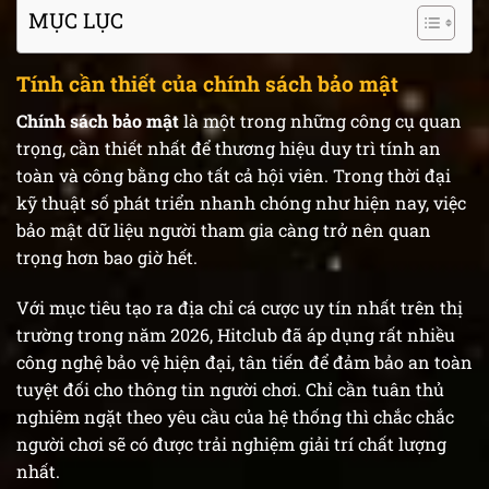
MỤC LỤC
Tính cần thiết của chính sách bảo mật
Chính sách bảo mật
là một trong những công cụ quan
trọng, cần thiết nhất để thương hiệu duy trì tính an
toàn và công bằng cho tất cả hội viên. Trong thời đại
kỹ thuật số phát triển nhanh chóng như hiện nay, việc
bảo mật dữ liệu người tham gia càng trở nên quan
trọng hơn bao giờ hết.
Với mục tiêu tạo ra địa chỉ cá cược uy tín nhất trên thị
trường trong năm 2026, Hitclub đã áp dụng rất nhiều
công nghệ bảo vệ hiện đại, tân tiến để đảm bảo an toàn
tuyệt đối cho thông tin người chơi. Chỉ cần tuân thủ
nghiêm ngặt theo yêu cầu của hệ thống thì chắc chắc
người chơi sẽ có được trải nghiệm giải trí chất lượng
nhất.