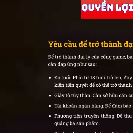
Yêu cầu để trở thành đạ
Để trở thành đại lý của cổng game, b
cần đáp ứng như sau:
Độ tuổi: Phải từ 18 tuổi trở lên, đ
kiện tiên quyết để có thể trở thành
Giấy tờ tùy thân: Cần sở hữu căn c
Tài khoản ngân hàng: Để đảm bảo a
Phương tiện truyền thông: Để thu 
quảng bá sản phẩm.