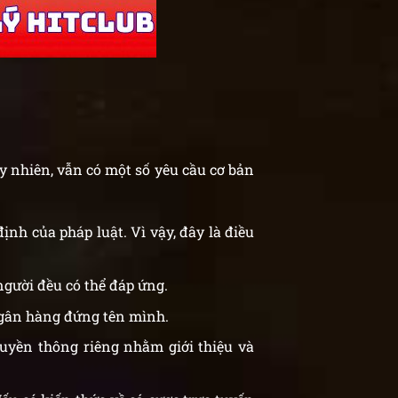
y nhiên, vẫn có một số yêu cầu cơ bản
định của pháp luật. Vì vậy, đây là điều
người đều có thể đáp ứng.
gân hàng đứng tên mình.
truyền thông riêng nhằm giới thiệu và