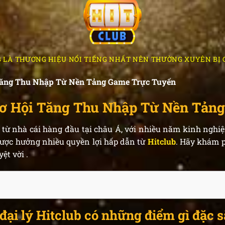
 LÀ THƯƠNG HIỆU NỔI TIẾNG NHẤT NÊN THƯỜNG XUYÊN BỊ 
 Tăng Thu Nhập Từ Nền Tảng Game Trực Tuyến
 Cơ Hội Tăng Thu Nhập Từ Nền Tản
 từ nhà cái hàng đầu tại châu Á, với nhiều năm kinh nghi
 được hưởng nhiều quyền lợi hấp dẫn từ
Hitclub
. Hãy khám ph
ệt vời .
đại lý Hitclub có những điểm gì đặc s