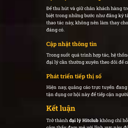
Để thu hút và giữ chân khách hàng tro
biệt trong những bước như đăng ký tà
thao tác này, không nên làm thay ch
đáng có.
Cập nhật thông tin
Trong suốt quá trình hợp tác, hệ thố
đại lý cần thường xuyên theo dõi để c
Phát triển tiếp thị số
Hiện nay, quảng cáo trực tuyến đang 
tận dụng cơ hội này để tiếp cận người
Kết luận
Trở thành
đại lý Hitclub
không chỉ hỗ
cảm thấy đam mê với lĩnh vực này, đừ