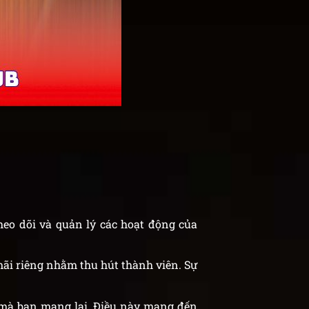
heo dõi và quản lý các hoạt động của
mãi riêng nhằm thu hút thành viên. Sự
 mà bạn mang lại. Điều này mang đến