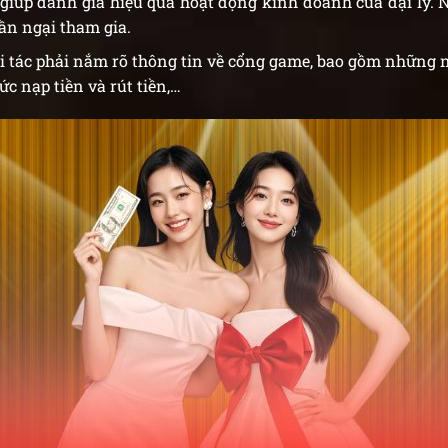
iúp đánh giá hiệu quả hoạt động kinh doanh của đại lý. N
ần ngại tham gia.
i tác phải nắm rõ thông tin về cổng game, bao gồm những nộ
c nạp tiền và rút tiền,…